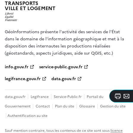
TRANSPORTS
VILLE ET LOGEMENT
GéoInformations présente l'activité des services de l'État
dans le domaine de l'information géographique et met à la
disposition des internautes les productions réalisées
(géostandards, aspects juridiques, aide sur QGIS, etc.)
info.gouv.fr
service-public.gouv.fr
legifrance.gouv.fr
data.gouv.fr
data.gouv.fr
Legifrance
Service-Public.fr
Portail du
Imprim
E
la
p
Gouvernement
Contact
Plan du site
Glossaire
Gestion du site
page
co
Authentification au site
Sauf mention contraire, tous les contenus de ce site sont sous
licence